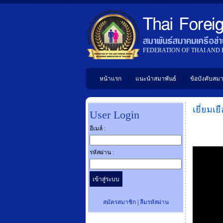
FEDERATION OF THAI AND
|
|
หน้าแรก
แนะนำสมาพันธ์
ข้อบังคับสมา
เยี่ยมเยื
User Login
อีเมล์ :
รหัสผ่าน :
สมัครสมาชิก
|
ลืมรหัสผ่าน