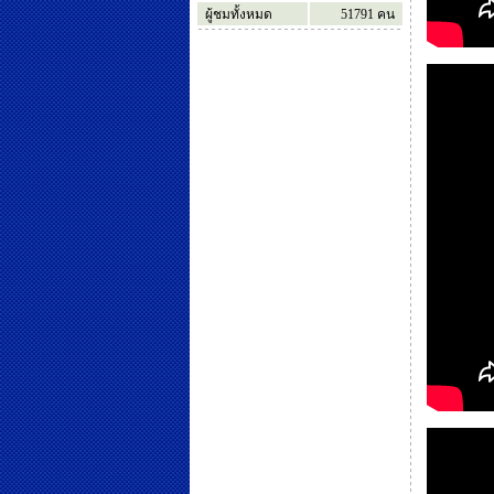
ผู้ชมทั้งหมด
51791
คน