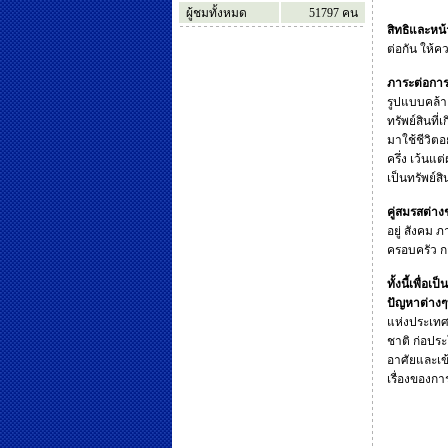
ผู้ชมทั้งหมด
51797
คน
สิทธิและหน้
ต่อกัน ให้ค
ภาระต่อการ
รูปแบบคล้า
ทรัพย์สินที
มาใช้ชีวิตอ
ครึ่ง เว้นแต
เป็นทรัพย์
คู่สมรสต่าง
อยู่ สังคม
ครอบครัว กา
ทั้งนี้เพื่
ปัญหาต่างๆ
แห่งประเทศไ
ชาติ ก่อปร
อาศัยและเข
เรื่องของก