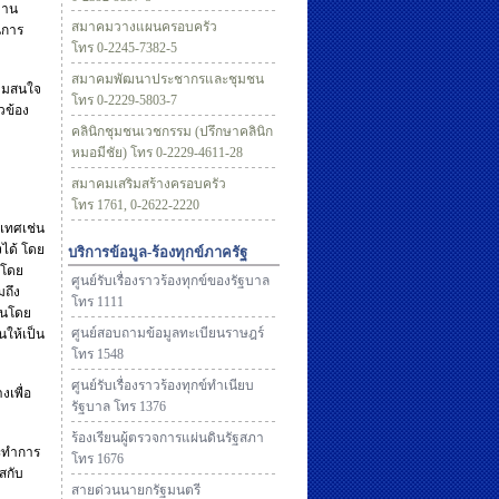
ฐาน
สมาคมวางแผนครอบครัว
นการ
โทร 0-2245-7382-5
สมาคมพัฒนาประชากรและชุมชน
วามสนใจ
โทร 0-2229-5803-7
ยวข้อง
คลินิกชุมชนเวชกรรม (ปรึกษาคลินิก
หมอมีชัย) โทร 0-2229-4611-28
สมาคมเสริมสร้างครอบครัว
โทร 1761, 0-2622-2220
ะเทศเช่น
งได้ โดย
บริการข้อมูล-ร้องทุกข์ภาครัฐ
่ โดย
ศูนย์รับเรื่องราวร้องทุกข์ของรัฐบาล
มถึง
โทร 1111
กันโดย
ศูนย์สอบถามข้อมูลทะเบียนราษฎร์
นให้เป็น
โทร 1548
ศูนย์รับเรื่องราวร้องทุกข์ทำเนียบ
งเพื่อ
รัฐบาล โทร 1376
ร้องเรียนผู้ตรวจการแผ่นดินรัฐสภา
จะทำการ
โทร 1676
สกับ
สายด่วนนายกรัฐมนตรี