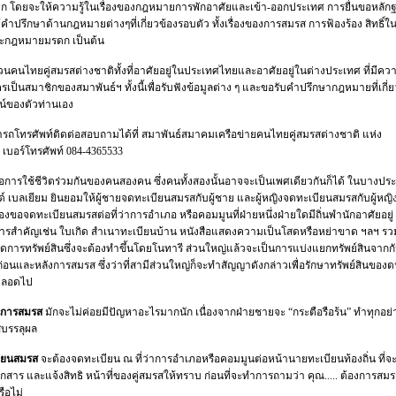
าก โดยจะให้ความรู้ในเรื่องของกฎหมายการพักอาศัยและเข้า-ออกประเทศ การยื่นขอหลัก
คำปรึกษาด้านกฎหมายต่างๆที่เกี่ยวข้องรอบตัว ทั้งเรื่องของการสมรส การฟ้องร้อง สิทธิ์ใ
ละกฎหมายมรดก เป็นต้น
วนคนไทยคู่สมรสต่างชาติทั้งที่อาศัยอยู่ในประเทศไทยและอาศัยอยู่ในต่างประเทศ ที่มีค
ครเป็นสมาชิกของสมาพันธ์ฯ ทั้งนี้เพื่อรับฟังข้อมูลต่าง ๆ และขอรับคำปรึกษากฎหมายที่เกี่
ชน์ของตัวท่านเอง
ารถโทรศัพท์ติดต่อสอบถามได้ที่ สมาพันธ์สมาคมเครือข่ายคนไทยคู่สมรสต่างชาติ แห่ง
เบอร์โทรศัพท์ 084-4365533
อการใช้ชีวิตร่วมกันของคนสองคน ซึ่งคนทั้งสองนั้นอาจจะเป็นเพศเดียวกันก็ได้ ในบางปร
์ เบลเยียม ยินยอมให้ผู้ชายจดทะเบียนสมรสกับผู้ชาย และผู้หญิงจดทะเบียนสมรสกับผู้หญิ
รื่องขอจดทะเบียนสมรสต่อที่ว่าการอำเภอ หรือคอมมูนที่ฝ่ายหนึ่งฝ่ายใดมีถิ่นพำนักอาศัยอยู
สารสำคัญเช่น ใบเกิด สำเนาทะเบียนบ้าน หนังสือแสดงความเป็นโสดหรือหย่าขาด ฯลฯ รว
ดการทรัพย์สินซึ่งจะต้องทำขึ้นโดยโนทารี ส่วนใหญ่แล้วจะเป็นการแบ่งแยกทรัพย์สินจาก
ก่อนและหลังการสมรส ซึ่งว่าที่สามีส่วนใหญ่ก็จะทำสัญญาดังกล่าวเพื่อรักษาทรัพย์สินของต
ตลอดไป
อนการสมรส
มักจะไม่ค่อยมีปัญหาอะไรมากนัก เนื่องจากฝ่ายชายจะ “กระตือรือร้น” ทำทุกอย่า
สบรรลุผล
ียนสมรส
จะต้องจดทะเบียน ณ ที่ว่าการอำเภอหรือคอมมูนต่อหน้านายทะเบียนท้องถิ่น ที่
สาร และแจ้งสิทธิ หน้าที่ของคู่สมรสให้ทราบ ก่อนที่จะทำการถามว่า คุณ..... ต้องการสมร
หรือไม่