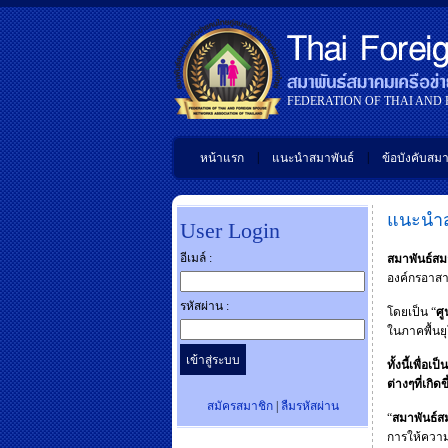
FEDERATION OF THAI AND
|
|
หน้าแรก
แนะนำสมาพันธ์
ข้อบังคับสมา
แนะนำส
User Login
อีเมล์ :
สมาพันธ์สม
องค์กรอาสา
รหัสผ่าน :
โดยเป็น “
ศู
ในภาคพื้น
ทั้งนี้เพื่
ต่างๆที่เก
สมัครสมาชิก
|
ลืมรหัสผ่าน
“
สมาพันธ์ส
การให้ความ