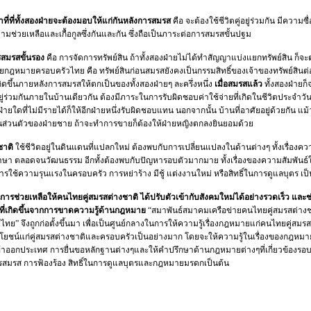
าที่ที่ทั้งสองฝ่ายจะต้องมอบให้แก่กันหลังการสมรส
คือ จะต้องใช้ชีวิตคู่อยู่ร่วมกัน มีความซื่
วามช่วยเหลือและเกื้อกูลซึ่งกันและกัน ซึ่งถือเป็นภาระต่อการสมรสขั้นปฐม
สมรสขั้นรอง
คือ การจัดการทรัพย์สิน ถ้าทั้งสองฝ่ายไม่ได้ทำสัญญาแบ่งแยกทรัพย์สิน ก็จะ
ยกฎหมายครอบครัวไทย คือ ทรัพย์สินก่อนสมรสยังคงเป็นกรรมสิทธิ์ของเจ้าของทรัพย์สินต
่เกิดขึ้นภายหลังการสมรสให้ตกเป็นของทั้งสองฝ่ายๆ ละครึ่งหนึ่ง
เมื่อสมรสแล้ว
ทั้งสองฝ่ายก็
ยู่ร่วมกันภายในบ้านเดียวกัน ต้องมีภาระในการรับผิดชอบค่าใช้จ่ายที่เกิดในชีวิตประจำวั
่ฝ่ายใดที่ไม่มีรายได้ก็ให้อีกฝ่ายหนึ่งรับผิดชอบแทน นอกจากนั้น บ้านที่อาศัยอยู่ด้วยกัน แม้
สินส่วนตัวของฝ่ายชาย ถ้าจะทำการขายก็ต้องให้ฝ่ายหญิงตกลงยินยอมด้วย
ชาติ
ใช้ชีวิตอยู่ในดินแดนที่แปลกใหม่ ต้องพบกับการเปลี่ยนแปลงในด้านต่างๆ ทั้งเรื่องคว
 ภาษา ตลอดจนวัฒนธรรม อีกทั้งต้องพบกับปัญหารอบตัวมากมาย ทั้งเรื่องของความสัมพันธ์
รใช้ความรุนแรงในครอบครัว การหย่าร้าง มีชู้ แต่งงานใหม่ หรือสิทธิ์ในการดูแลบุตร เป็
อเป็นการช่วยเหลือให้คนไทยคู่สมรสต่างชาติ ได้ปรับตัวเข้ากับสังคมใหม่ได้อย่างรวดเร็ว และ
ที่เกิดขึ้นจากการขาดความรู้ด้านกฎหมาย
“สมาพันธ์สมาคมเครือข่ายคนไทยคู่สมรสต่างช
ทย” จึงถูกก่อตั้งขึ้นมา เพื่อเป็นศูนย์กลางในการให้ความรู้เรื่องกฎหมายแก่คนไทยคู่สมร
ะโยชน์แก่คู่สมรสต่างชาติและครอบครัวเป็นอย่างมาก โดยจะให้ความรู้ในเรื่องของกฎหม
้าออกประเทศ การยื่นขอหลักฐานต่างๆและให้คำปรึกษาด้านกฎหมายต่างๆที่เกี่ยวข้องรอบตั
ารสมรส การฟ้องร้อง สิทธิ์ในการดูแลบุตรและกฎหมายมรดกเป็นต้น