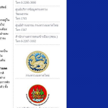
โทร 0-2280-3000
อสัตย์
ศูนย์บริการข้อมูลกระทรวง
วัฒนธรรม
โทร 1765
ตกอยู่ใน
่อไป
ศูนย์ดำรงธรรม กระทรวงมหาดไทย
จะต้อง
โทร 1567
นฝ่ายละ
สำนักงานตรวจคนเข้าเมือง (สตม.)
ว่าจะ
โทร 0-2287-3102
ามเป็น
ใน
นต้น
ช่วยลด
าติ
กระทรวงมหาดไทย
สต่าง
ายการพัก
ว ทั้ง