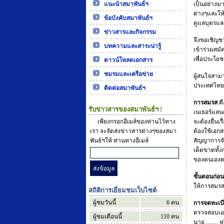
แนะนำสมาพันธ์ฯ
เป็นอย่างม
ต่างๆและให้
ข้อบังคับสมาพันธ์ฯ
ดูแลบุตรแ
ข่าวสารและกิจกรรม
จึงขอเชิญช
บทความและสาระน่ารู้
เข้าร่วมสมั
เพื่อประโย
ดาวน์โหลดเอกสาร
ชมรมและเครือข่าย
ผู้สนใจสาม
ประเทศไทย 
ติดต่อสมาพันธ์ฯ
การสมรส
คื
รับข่าวสารของสมาพันธ์ฯ !
เนเธอร์แลนด
เพียงกรอกอีเมล์ของท่านไว้ทาง
จะต้องยื่นเ
เรา จะจัดส่งข่าวสารต่างๆของสมา
ต้องใช้เอก
พันธ์ฯให้ ท่านทางอีเมล์
สัญญาการจั
เด็ดขาดทั้ง
ของตนเอง
ขั้นตอนก่
ให้การสมร
สถิติการเยี่ยมชมเว็บไซต์
ผู้ชมวันนี้
6
คน
การจดทะเบ
ตรวจสอบเอก
ผู้ชมเดือนนี้
110
คน
นาย ........ 