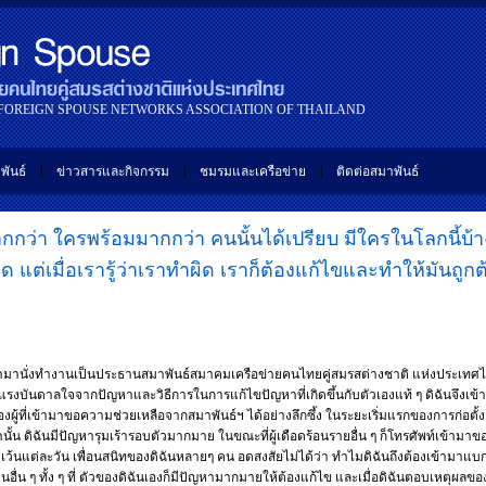
 FOREIGN SPOUSE NETWORKS ASSOCIATION OF THAILAND
|
|
|
พันธ์
ข่าวสารและกิจกรรม
ชมรมและเครือข่าย
ติดต่อสมาพันธ์
ากกว่า ใครพร้อมมากกว่า คนนั้นได้เปรียบ มีใครในโลกนี้บ้าง
ด แต่เมื่อเรารู้ว่าเราทำผิด เราก็ต้องแก้ไขและทำให้มันถูกต
ข้ามานั่งทำงานเป็นประธานสมาพันธ์สมาคมเครือข่ายคนไทยคู่สมรสต่างชาติ แห่งประเทศ
แรงบันดาลใจจากปัญหาและวิธีการในการแก้ไขปัญหาที่เกิดขึ้นกับตัวเองแท้ ๆ ดิฉันจึงเข้า
องผู้ที่เข้ามาขอความช่วยเหลือจากสมาพันธ์ฯ ได้อย่างลึกซึ้ง ในระยะเริ่มแรกของการก่อตั
มานั้น ดิฉันมีปัญหารุมเร้ารอบตัวมากมาย ในขณะที่ผู้เดือดร้อนรายอื่น ๆ ก็โทรศัพท์เข้าม
่เว้นแต่ละวัน เพื่อนสนิทของดิฉันหลายๆ คน อดสงสัยไม่ได้ว่า ทำไมดิฉันถึงต้องเข้ามาแบ
ื่น ๆ ทั้ง ๆ ที่ ตัวของดิฉันเองก็มีปัญหามากมายให้ต้องแก้ไข และเมื่อดิฉันตอบเหตุผลขอ