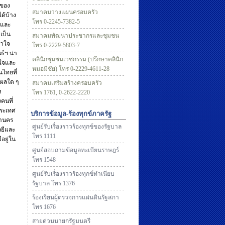
ลของ
สมาคมวางแผนครอบครัว
ด้บ้าง
โทร 0-2245-7382-5
นและ
เป็น
สมาคมพัฒนาประชากรและชุมชน
้าใจ
โทร 0-2229-5803-7
ธ์ฯ น่า
คลินิกชุมชนเวชกรรม (ปรึกษาคลินิก
งใจและ
หมอมีชัย) โทร 0-2229-4611-28
ไทยที่
ุผลใด ๆ
สมาคมเสริมสร้างครอบครัว
ง
โทร 1761, 0-2622-2220
คนที่
ประเทศ
บริการข้อมูล-ร้องทุกข์ภาครัฐ
หานคร
ศูนย์รับเรื่องราวร้องทุกข์ของรัฐบาล
ลยีและ
โทร 1111
อยู่ใน
ศูนย์สอบถามข้อมูลทะเบียนราษฎร์
โทร 1548
ศูนย์รับเรื่องราวร้องทุกข์ทำเนียบ
รัฐบาล โทร 1376
ร้องเรียนผู้ตรวจการแผ่นดินรัฐสภา
โทร 1676
สายด่วนนายกรัฐมนตรี