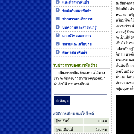
แนะนำสมาพันธ์ฯ
สงสัยดังกล่
ดิฉันก็คือค
ข้อบังคับสมาพันธ์ฯ
หน่วยงานรั
ข่าวสารและกิจกรรม
พร้อมที่จะ
เพราะว่าหน
บทความและสาระน่ารู้
ความรู้สึกข
ดาวน์โหลดเอกสาร
จะเป็นที่พึ
เห็นใจในชะ
ชมรมและเครือข่าย
ไปอาศัยอยู
ติดต่อสมาพันธ์ฯ
ก็ตาม บ้าง
ประเทศ คงห
รับข่าวสารของสมาพันธ์ฯ !
ดั้นด้นตั้
คงเป็นเมือ
เพียงกรอกอีเมล์ของท่านไว้ทาง
นั่นเอง ดิ
เรา จะจัดส่งข่าวสารต่างๆของสมา
ศักยภาพของ
พันธ์ฯให้ ท่านทางอีเมล์
กลุ่มบุคคลใ
สถิติการเยี่ยมชมเว็บไซต์
ผู้ชมวันนี้
10
คน
ผู้ชมเดือนนี้
136
คน