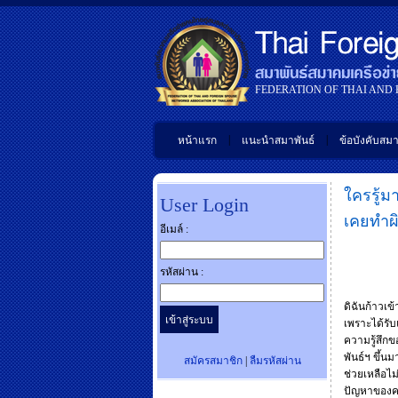
FEDERATION OF THAI AND
|
|
หน้าแรก
แนะนำสมาพันธ์
ข้อบังคับสมา
ใครรู้ม
User Login
เคยทำผิ
อีเมล์ :
รหัสผ่าน :
ดิฉันก้าวเ
เพราะได้รับ
ความรู้สึกข
พันธ์ฯ ขึ้น
สมัครสมาชิก
|
ลืมรหัสผ่าน
ช่วยเหลือไม
ปัญหาของคนอ