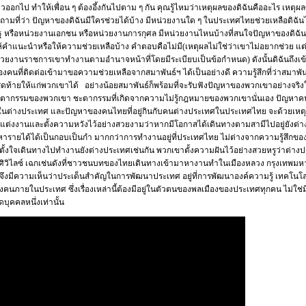
าวออกไป ทำให้เพื่อน ๆ ต้องอึ้งกันไปตาม ๆ กัน คุณรู้ไหมว่าเหตุผลของดิฉันคืออะไร เหตุผ
ำถามที่ว่า ปัญหาของดิฉันมีใครช่วยได้บ้าง มีหน่วยงานใด ๆ ในประเทศไทยช่วยเหลือดิฉันไ
ฐ หรือหน่วยงานเอกชน หรือหน่วยงานการกุศล มีหน่วยงานไหนบ้างที่สนใจปัญหาของดิฉั
ให้คำแนะนำหรือให้ความช่วยเหลือบ้าง คำตอบคือไม่มี(เหตุผลไม่ใช่ว่าเขาไม่อยากช่วย แต่
่วยงานราชการเขาทำงานตามอำนาจหน้าที่โดยมีระเบียบเป็นข้อกำหนด) ดังนั้นดิฉันถึงเข
องคนที่ติดต่อเข้ามาขอความช่วยเหลือจากสมาพันธ์ฯ ได้เป็นอย่างดี ความรู้สึกที่ว่าสมาพัน
่งสุดท้ายให้แก่พวกเขาได้ อย่างน้อยสมาพันธ์ก็พร้อมที่จะรับฟังปัญหาของพวกเขาอย่างจริ
ตากรรมของพวกเขา ชะตากรรมที่เกิดจากความไม่รู้กฎหมายของพวกเขานั่นเอง ปัญหาคน
่ในต่างประเทศ และปัญหาของคนไทยที่อยู่กินกับคนต่างประเทศในประเทศไทย จะด้วยเหต
ก็แต่งงานและตั้งความหวังไว้อย่างสวยงามว่าหากมีโอกาสได้เดินทางตามสามีไปอยู่ยังต่า
ารายได้ได้เป็นกอบเป็นกำ มากกว่าการทำงานอยู่ที่ประเทศไทย ไม่ต่างจากความรู้สึกของ
งอกตั้งใจเดินทางไปทำงานยังต่างประเทศเช่นกัน พวกเขาตั้งความฝันไว้อย่างสวยหรูว่าต่าง
งศิวิไลซ์ เฉกเช่นดังที่ชาวชนบทของไทยเดินทางเข้ามาหางานทำในเมืองหลวง กรุงเทพม
ฉันจึงมีความเห็นว่าประเด็นสำคัญในการพัฒนาประเทศ อยู่ที่การพัฒนาองค์ความรู้ เทคโนโ
คนภายในประเทศ ซึ่งเรื่องเหล่านี้ต้องมีอยู่ในตัวตนของพลเมืองของประเทศทุกคน ไม่ใช่มี
ดบุคคลหนึ่งเท่านั้น