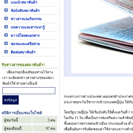
แนะนำสมาพันธ์ฯ
ข้อบังคับสมาพันธ์ฯ
ข่าวสารและกิจกรรม
บทความและสาระน่ารู้
ดาวน์โหลดเอกสาร
ชมรมและเครือข่าย
ติดต่อสมาพันธ์ฯ
รับข่าวสารของสมาพันธ์ฯ !
เพียงกรอกอีเมล์ของท่านไว้ทาง
เรา จะจัดส่งข่าวสารต่างๆของสมา
พันธ์ฯให้ ท่านทางอีเมล์
กระทรวงการต่างประเทศ เผยแพร่คำประกาศของ
ประกาศยกเว้นวีซ่าการเข้าประเทศญี่ปุ่น ให้ก
โดยรัฐบาลญี่ปุ่น ให้เริ่มบังคับใช้ตั้งแต่วันท
สถิติการเยี่ยมชมเว็บไซต์
ไม่เกิน 15 วัน เพื่อเป็นการส่งเสริมความสำพ
ผู้ชมวันนี้
5
คน
ขั้นตอนการตรวจคนเข้าเมือง ประกอบด้วย ตั๋วเ
ผู้ชมเดือนนี้
97
คน
เพื่อยืนยันการรับผิดชอบค่าใช้จ่ายระหว่างพำน