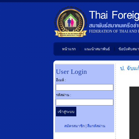
FEDERATION OF THAI AND
|
|
หน้าแรก
แนะนำสมาพันธ์
ข้อบังคับสมา
ป. จับแ
User Login
อีเมล์ :
รหัสผ่าน :
สมัครสมาชิก
|
ลืมรหัสผ่าน