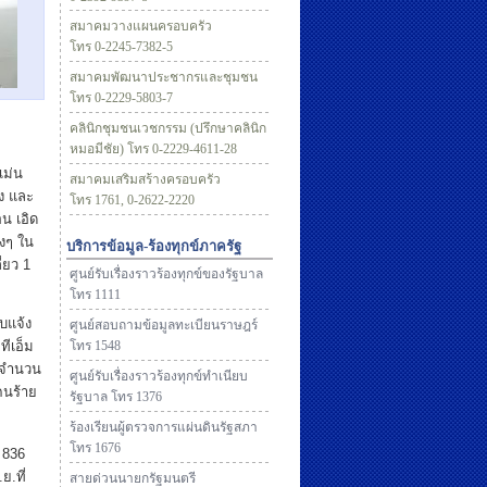
สมาคมวางแผนครอบครัว
โทร 0-2245-7382-5
สมาคมพัฒนาประชากรและชุมชน
โทร 0-2229-5803-7
คลินิกชุมชนเวชกรรม (ปรึกษาคลินิก
หมอมีชัย) โทร 0-2229-4611-28
เม่น
สมาคมเสริมสร้างครอบครัว
ัง และ
โทร 1761, 0-2622-2220
น เอิด
างๆ ใน
บริการข้อมูล-ร้องทุกข์ภาครัฐ
่ยว 1
ศูนย์รับเรื่องราวร้องทุกข์ของรัฐบาล
โทร 1111
ับแจ้ง
ศูนย์สอบถามข้อมูลทะเบียนราษฎร์
ทีเอ็ม
โทร 1548
สดจำนวน
ศูนย์รับเรื่องราวร้องทุกข์ทำเนียบ
คนร้าย
รัฐบาล โทร 1376
ร้องเรียนผู้ตรวจการแผ่นดินรัฐสภา
โทร 1676
 836
ย.ที่
สายด่วนนายกรัฐมนตรี