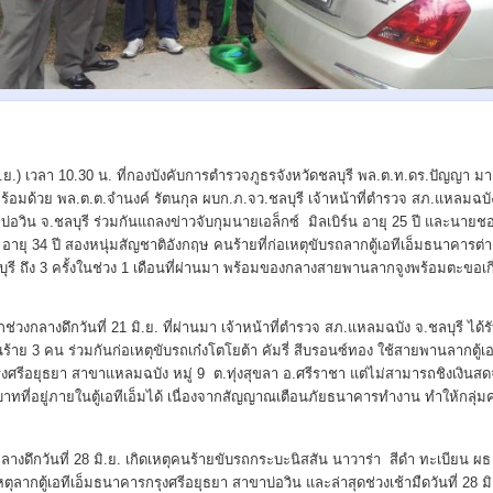
 มิ.ย.) เวลา 10.30 น. ที่กองบังคับการตำรวจภูธรจังหวัดชลบุรี พล.ต.ท.ดร.ปัญญา มา
ร้อมด้วย พล.ต.ต.จำนงค์ รัตนกุล ผบก.ภ.จว.ชลบุรี เจ้าหน้าที่ตำรวจ สภ.แหลมฉบ
่อวิน จ.ชลบุรี ร่วมกันแถลงข่าวจับกุมนายเอล็กซ์ มิลเบิร์น อายุ 25 ปี และนายชอ
ซี่ อายุ 34 ปี สองหนุ่มสัญชาติอังกฤษ คนร้ายที่ก่อเหตุขับรถลากตู้เอทีเอ็มธนาคารต่
ชลบุรี ถึง 3 ครั้งในช่วง 1 เดือนที่ผ่านมา พร้อมของกลางสายพานลากจูงพร้อมตะขอเกี
ากช่วงกลางดึกวันที่ 21 มิ.ย. ที่ผ่านมา เจ้าหน้าที่ตำรวจ สภ.แหลมฉบัง จ.ชลบุรี ได้ร
นร้าย 3 คน ร่วมกันก่อเหตุขับรถเก๋งโตโยต้า คัมรี่ สีบรอนซ์ทอง ใช้สายพานลากตู้เอ
งศรีอยุธยา สาขาแหลมฉบัง หมู่ 9 ต.ทุ่งสุขลา อ.ศรีราชา แต่ไม่สามารถชิงเงิน
าทที่อยู่ภายในตู้เอทีเอ็มได้ เนื่องจากสัญญาณเตือนภัยธนาคารทำงาน ทำให้กลุ่ม
ลางดึกวันที่ 28 มิ.ย. เกิดเหตุคนร้ายขับรถกระบะนิสสัน นาวาร่า สีดำ ทะเบียน ผธ
หตุลากตู้เอทีเอ็มธนาคารกรุงศรีอยุธยา สาขาบ่อวิน และล่าสุดช่วงเช้ามืดวันที่ 28 มิ.