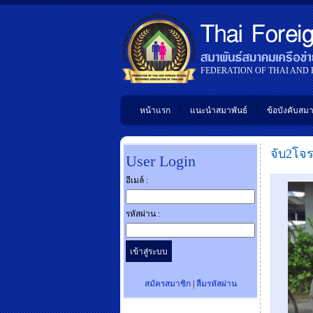
FEDERATION OF THAI AND
|
|
หน้าแรก
แนะนำสมาพันธ์
ข้อบังคับสมา
จับ2โจร
User Login
อีเมล์ :
รหัสผ่าน :
สมัครสมาชิก
|
ลืมรหัสผ่าน