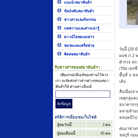
แนะนำสมาพันธ์ฯ
ข้อบังคับสมาพันธ์ฯ
ข่าวสารและกิจกรรม
บทความและสาระน่ารู้
ดาวน์โหลดเอกสาร
ชมรมและเครือข่าย
วันนี้ (29
ติดต่อสมาพันธ์ฯ
ผบช.ภ.2 พ
ตำรวจ สภ.บ
รับข่าวสารของสมาพันธ์ฯ !
เวิร์ด เทร
เพียงกรอกอีเมล์ของท่านไว้ทาง
พื้นที่ จ.
เรา จะจัดส่งข่าวสารต่างๆของสมา
เส้น
พันธ์ฯให้ ท่านทางอีเมล์
สืบเนื่องจ
เหตุกลุ่มค
ธนาคารกรุ
หลายล้านบ
สถิติการเยี่ยมชมเว็บไซต์
หลบหนีไป
ผู้ชมวันนี้
3
คน
ต่อมาช่วงก
ผู้ชมเดือนนี้
95
คน
ชลบุรี ก่อเ