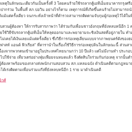
ดเหตุในลักษณะเดียวกันเป็นครั้งที่ 3 โดยคนร้ายใช้รถลากตู้เอทีเอ็มธนาคารกรุงศรี
ปากร่วม ในพื้นที่ สภ.บ่อวิน อย่างไรก็ตาม เหตุการณ์ที่เกิดขึ้นคนร้ายไม่สามารถ
้แม้แต่ครั้งเดียว จนกระทั่งเจ้าหน้าที่ตำรวจสามารถติดตามจับกุมผู้ก่อเหตุไว้ได้ในที
วนผู้ต้องหา ให้การรับสารภาพว่า ได้ร่วมกับเพื่อนชาวอังกฤษที่ยังหลบหนีอีก 1 
ดยใช้วิธีขับรถลากตู้เอทีเอ็มให้หลุดออกมาและพยายามจะชิงเงินสดที่อยู่ภายใน ทำ
่ก็ไม่เคยได้เงินเลยแม้แต่ครั้งเดียว ซึ่งวิธีการก่อเหตุเลียนแบบจากภาพยนตร์ดังของฮ
อะฟาสท์ แอนด์ ฟิวเรียส" ที่ดารานำในเรื่องใช้วิธีการก่อเหตุปล้นในลักษณะนี้ ส่วนสาเห
เนื่องจากพวกตนเข้ามาอยู่ในประเทศไทยนานกว่า 10 ปีแล้ว แต่ไม่มีงานทำ ประกอบ
็นำไปใช้จ่าย เที่ยวเตร่อย่างฟุ่มเฟือยจนหมดแล้ว จึงตัดสินใจร่วมกันก่อเหตุ จากนั้นต
ผู้ต้องหาพร้อมของกลางส่งพนักงานสอบสวน สภ.แหลมฉบัง ดำเนินคดีตามกฎหมา
ได้เร่งติดตามเพื่อนร่วมแก๊งที่ยังหลบหนีอีก 1 ราย มาดำเนินคดี
นิวส์