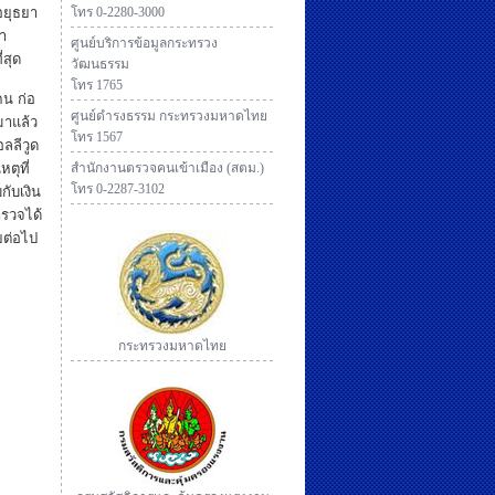
อยุธยา
โทร 0-2280-3000
นำ
ศูนย์บริการข้อมูลกระทรวง
่สุด
วัฒนธรรม
โทร 1765
คน ก่อ
ศูนย์ดำรงธรรม กระทรวงมหาดไทย
มาแล้ว
โทร 1567
อลลีวูด
ตุที่
สำนักงานตรวจคนเข้าเมือง (สตม.)
โทร 0-2287-3102
กับเงิน
ำรวจได้
ยต่อไป
กระทรวงมหาดไทย