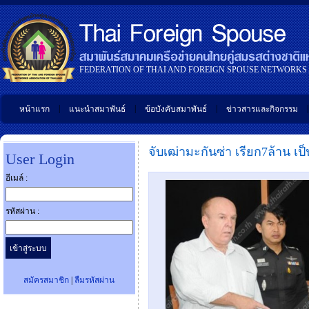
FEDERATION OF THAI AND FOREIGN SPOUSE NETWORKS
|
|
|
|
หน้าแรก
แนะนำสมาพันธ์
ข้อบังคับสมาพันธ์
ข่าวสารและกิจกรรม
จับเฒ่ามะกันซ่า เรียก7ล้าน เป
User Login
อีเมล์ :
รหัสผ่าน :
สมัครสมาชิก
|
ลืมรหัสผ่าน