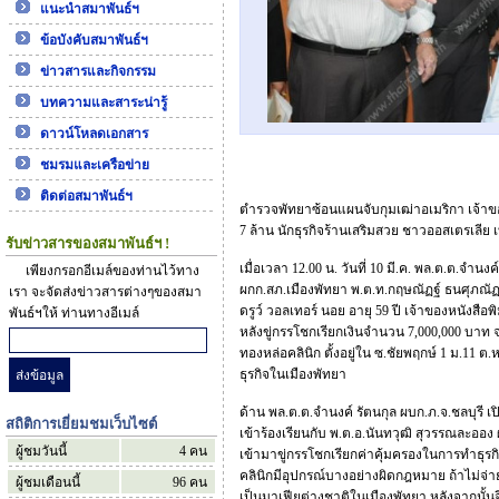
แนะนำสมาพันธ์ฯ
ข้อบังคับสมาพันธ์ฯ
ข่าวสารและกิจกรรม
บทความและสาระน่ารู้
ดาวน์โหลดเอกสาร
ชมรมและเครือข่าย
ติดต่อสมาพันธ์ฯ
ตำรวจพัทยาซ้อนแผนจับกุมเฒ่าอเมริกา เจ้าของ
7 ล้าน นักธุรกิจร้านเสริมสวย ชาวออสเตรเลีย เบ
รับข่าวสารของสมาพันธ์ฯ !
เมื่อเวลา 12.00 น. วันที่ 10 มี.ค. พล.ต.ต.จำน
เพียงกรอกอีเมล์ของท่านไว้ทาง
ผกก.สภ.เมืองพัทยา พ.ต.ท.กฤษณัฏฐ์ ธนศุภณัฏ
เรา จะจัดส่งข่าวสารต่างๆของสมา
ดรูว์ วอลเทอร์ นอย อายุ 59 ปี เจ้าของหนังสือ
พันธ์ฯให้ ท่านทางอีเมล์
หลังขู่กรรโชกเรียกเงินจำนวน 7,000,000 บาท 
ทองหล่อคลินิก ตั้งอยู่ใน ซ.ชัยพฤกษ์ 1 ม.11 ต
ธุรกิจในเมืองพัทยา
ด้าน พล.ต.ต.จำนงค์ รัตนกุล ผบก.ภ.จ.ชลบุรี เ
สถิติการเยี่ยมชมเว็บไซต์
เข้าร้องเรียนกับ พ.ต.อ.นันทวุฒิ สุวรรณละออง 
ผู้ชมวันนี้
4
คน
เข้ามาขู่กรรโชกเรียกค่าคุ้มครองในการทำธุร
คลินิกมีอุปกรณ์บางอย่างผิดกฎหมาย ถ้าไม่จ่าย
ผู้ชมเดือนนี้
96
คน
เป็นมาเฟียต่างชาติในเมืองพัทยา หลังจากนั้