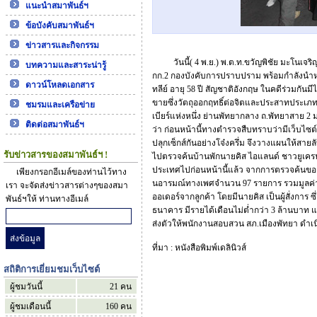
แนะนำสมาพันธ์ฯ
ข้อบังคับสมาพันธ์ฯ
ข่าวสารและกิจกรรม
วันนี้( 4 พ.ย.) พ.ต.ท.ขวัญพิชัย มะโนเ
บทความและสาระน่ารู้
กก.2 กองบังคับการปราบปราม พร้อมกำลังนำหม
ดาวน์โหลดเอกสาร
ทลีย์ อายุ 58 ปี สัญชาติอังกฤษ ในคดีร่วมกันม
ขายซึ่งวัตถุออกฤทธิ์ต่อจิตและประสาทประเภท 
ชมรมและเครือข่าย
เบียร์แห่งหนึ่ง ย่านพัทยากลาง ถ.พัทยาสาย 2 ม
ติดต่อสมาพันธ์ฯ
ว่า ก่อนหน้านี้ทางตำรวจสืบทราบว่ามีเว็บไซต์
ปลุกเซ็กส์กันอย่างโจ๋งครึ่ม จึงวางแผนให้สาย
รับข่าวสารของสมาพันธ์ฯ !
ไปตรวจค้นบ้านพักนายคิส ไอแลนด์ ชาวยูเครน
ประเทศไปก่อนหน้านี้แล้ว จากการตรวจค้นของ
เพียงกรอกอีเมล์ของท่านไว้ทาง
นอารมณ์ทางเพศจำนวน 97 รายการ รวมมูลค่ากว
เรา จะจัดส่งข่าวสารต่างๆของสมา
ออเดอร์จากลูกค้า โดยมีนายคิส เป็นผู้สั่งการ 
พันธ์ฯให้ ท่านทางอีเมล์
ธนาคาร มีรายได้เดือนไม่ต่ำกว่า 3 ล้านบาท และ
ส่งตัวให้พนักงานสอบสวน สภ.เมืองพัทยา ดำเน
ที่มา : หนังสือพิมพ์เดลินิวส์
สถิติการเยี่ยมชมเว็บไซต์
ผู้ชมวันนี้
21
คน
ผู้ชมเดือนนี้
160
คน