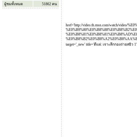
ผู้ชมทั้งหมด
51862
คน
href='http://video.th.msn.com/watch/vid
%E0%B9%80%E0%B8%88%E0%B8%B2%E0
%E0%B8%81%E0%B8%81%E0%B8%AD%E0
%E0%B8%B2%E0%B8%A2%E0%B8%AA%E0%B8
target='_new' title='ตีแผ่: เจาะลึกกองถ่ายสยิว 