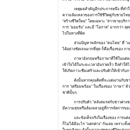
เหตุผลสำคัญอีกประการหนึ่ง ที่ทำให้หญิ
ความล้มเหลวของการใช้ชีวิตคู่กับชายไทย 
“สร้างชีวิตใหม่” โดยเฉพาะ “สาวขายบริการ
การ “ยอมรับ” และมี “โอกาส” มากกว่า สุด
ไปในทางที่ผิด
ส่วนปัญหาหลักของ “คนไทย” ที่ “แต่งงา
ได้อย่างชัดเจนมากที่สุด ก็คือเรื่องของ ภ
ภาษาอังกฤษหรือภาษาที่ใช้ในแต่ละประเ
เข้าใจได้ในระยะเวลาอันรวดเร็ว จึงทำให้ไ
ให้เกิดภาวะซึมเศร้าและปรับตัวให้เข้ากับ
ดังนั้นหากคุณคิดที่จะแต่งงานกับชาวต
การ “เตรียมพร้อม” ในเรื่องของ “ภาษา” ด้ว
ชาตินั้นๆ
การปรับตัว “หลังสมรสกับชาวต่างชาติ” จึ
มีความสุขหรือล้มเหลวอยู่ที่การจัดการขอ
และข้อเท็จจริงในเรื่องของ การแต่งงา
ก็ไม่ได้มีอะไร “แตกต่าง” กันเลย เพราะทั้
ในทุกสังคม ดังนั้นความสุขของชีวิตแต่งงาน