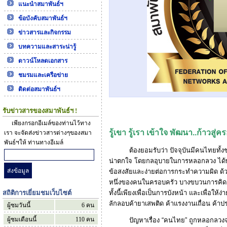
แนะนำสมาพันธ์ฯ
ข้อบังคับสมาพันธ์ฯ
ข่าวสารและกิจกรรม
บทความและสาระน่ารู้
ดาวน์โหลดเอกสาร
ชมรมและเครือข่าย
ติดต่อสมาพันธ์ฯ
รับข่าวสารของสมาพันธ์ฯ !
เพียงกรอกอีเมล์ของท่านไว้ทาง
รู้เขา รู้เรา เข้าใจ พัฒนา..ก้าวสู่ค
เรา จะจัดส่งข่าวสารต่างๆของสมา
พันธ์ฯให้ ท่านทางอีเมล์
ต้องยอมรับว่า ปัจจุบันมีคนไทยทั้งชา
น่าตกใจ โดยกลอุบายในการหลอกลวง ได้
ข้อสงสัยและง่ายต่อการกระทำความผิด ด้
หนึ่งของคนในครอบครัว บางขบวนการคิดแ
สถิติการเยี่ยมชมเว็บไซต์
ทั้งนี้เพียงเพื่อเป็นการบังหน้า และเพื่อให
ลักลอบค้ายาเสพติด ค้าแรงงานเถื่อน ค้า
ผู้ชมวันนี้
6
คน
ผู้ชมเดือนนี้
110
คน
ปัญหาเรื่อง “คนไทย” ถูกหลอกลวงจากคน 