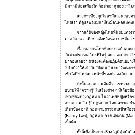
มีมากมีน้อยเพียงใด ก็อย่าเอาคู่ของเราไปเ
และการที่จะผูกใจสามีและครอบครัวข
ไทยเรา ที่ดูแลพ่อแม่สามีเหมือนพ่อแม่ตน
จากสถิติของหญิงไทยที่นิยมแต่งงานกั
ภาคอีสาน อาทิ ชาวจังหวัดนครราชสีมา 
เรื่องของคนไทยที่แต่งงานกับคนต่างชา
ในต่างประเทศ โดยที่ไม่รู้เลยว่าจะเกิดอะไรข
มาก่อนเลยว่า ตัวเองจะต้องปฏิบัติตนอย่า
“ปรับตัว” ให้เข้ากับ “สังคม “ และ “วัฒนธรร
เข้าใจถึงสิทธิและหน้าที่ของตัวเองในฐานะ
ดังนั้นแนวความคิดที่ว่า เราน่าจะแก้
อบรมให้ “ความรู้” ในเรื่องต่าง ๆ ที่เกี่ย
เท่าเทียมทางกฎหมายไม่ว่าเพศหญิงหรือช
จากความ “ไม่รู้” กฎหมาย โดยเฉพาะอย่างยิ่
เกี่ยวข้อง อาทิ กฎหมายตรวจคนเข้าเมือ
(Family Law), กฎหมายการแต่งงาน (Marr
เป็นต้น
ทั้งนี้เพื่อเป็นการสร้าง “ภูมิคุ้มกัน” เ