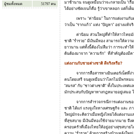
มาช้านาน จนดูเหมือนว่าจะกลายเป็น “เรื่
ผู้ชมทั้งหมด
51797
คน
ได้อย่างชัดเจนก็คือ รู้ว่าเขาหลอก แต่ก็เ
เพราะ “ค่านิยม” ในการแต่งงานกับคนต่
ว่าเป็น “รากแก้ว” แห่ง “ปัญหา” อย่างแท้จริ
ค่านิยม ส่วนใหญ่ที่ทำให้สาวไทยมักเล
ชาติ “ร่ำรวย” มีเงินมีทอง สามารถให้ควา
ยาวนาน แต่ทั้งนี้ต้องไม่ลืมว่า การจะทำให้ช
ต้นต้องมาจาก “ความรัก” ที่สำคัญต้องมี
แต่งงานกับชายต่างชาติ ดีจริงหรือ?
จากการสื่อสารทางอินเตอร์เน็ตที่ง่ายและร
คนโดยเสรี จนดูเหมือนว่าโลกไม่มีพรหมแด
“สมรส” กับ “ชาวต่างชาติ” ทั้งในประเทศและ
มักประสบกับปัญหาทางกฎหมายอยู่เสมอ โ
จากการสำรวจกรณีการแต่งงานของคนไทย
ชาติ ได้แก่ แรงจูงใจทางเศรษฐกิจ และ ภ
ใหญ่มักจะคิดว่าเมื่อหญิงไทยได้แต่งงานแล
ที่สุขสบาย มีเงินมีทองใช้จ่ายมากมาย จึงค
ครอบครัวที่เมืองไทยให้อยู่อย่างสุขสบายไ
ความ “ร่ำรวย” ด้วยการสร้างบ้านหลังใหญ่ 