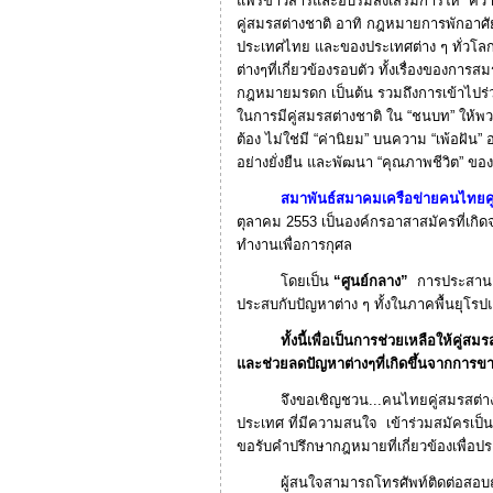
แพร่ข่าวสารและอบรมส่งเสริมการให้ “ควา
คู่สมรสต่างชาติ อาทิ กฎหมายการพักอา
ประเทศไทย และของประเทศต่าง ๆ ทั่วโล
ต่างๆที่เกี่ยวข้องรอบตัว ทั้งเรื่องของกา
กฎหมายมรดก เป็นต้น รวมถึงการเข้าไปร่วมจ
ในการมีคู่สมรสต่างชาติ ใน “ชนบท” ให้พวก
ต้อง ไม่ใช่มี “ค่านิยม” บนความ “เพ้อฝัน” อย่า
อย่างยั่งยืน และพัฒนา “คุณภาพชีวิต” ข
สมาพันธ์สมาคมเครือข่ายคนไทยคู่ส
ตุลาคม 2553 เป็นองค์กรอาสาสมัครที่เกิ
ทำงานเพื่อการกุศล
โดยเป็น
“ศูนย์กลาง”
การประสานงา
ประสบกับปัญหาต่าง ๆ ทั้งในภาคพื้นยุ
ทั้งนี้เพื่อเป็นการช่วยเหลือให้คู่สมรสต
และช่วยลดปัญหาต่างๆที่เกิดขึ้นจากการ
จึงขอเชิญชวน...คนไทยคู่สมรสต่างชาติ
ประเทศ ที่มีความสนใจ เข้าร่วมสมัครเป็นสม
ขอรับคำปรึกษากฎหมายที่เกี่ยวข้องเพื่อป
ผู้สนใจสามารถโทรศัพท์ติดต่อสอบถามไ